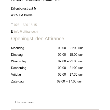
Dillenburgstraat 5
4835 EA Breda
T
076 – 520 18 15
E
info@attirance.nl
Openingstijden Attirance
Maandag
09:00 – 21:00 uur
Dinsdag
09:00 – 18:00 uur
Woensdag
09:00 – 21:00 uur
Donderdag
09:00 – 21:00 uur
Vrijdag
09:00 – 17:30 uur
Zaterdag
09:00 – 17:00 uur
U
w
v
o
o