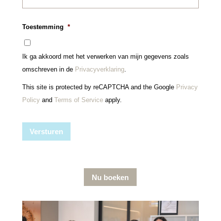
c
*
e
h
s
t
*
Toestemming
*
Ik ga akkoord met het verwerken van mijn gegevens zoals
omschreven in de
Privacyverklaring
.
This site is protected by reCAPTCHA and the Google
Privacy
Policy
and
Terms of Service
apply.
Versturen
Nu boeken