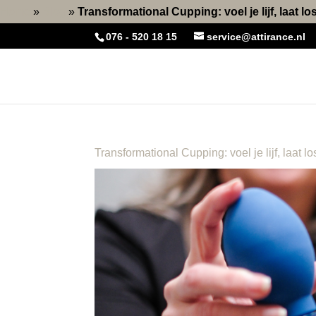
Home
»
Blog
»
Transformational Cupping: voel je lijf, laat los,
076 - 520 18 15
service@attirance.nl
Transformational Cupping: voel je lijf, laat los,