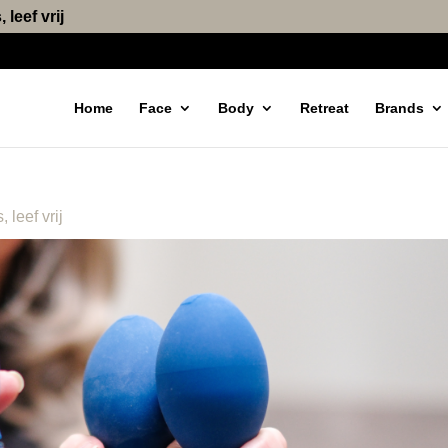
 leef vrij
Home
Face
Body
Retreat
Brands
 leef vrij