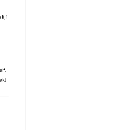
lijf
lf.
akt