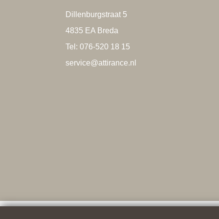
Dillenburgstraat 5
4835 EA Breda
Tel: 076-520 18 15
service@attirance.nl
Nu boeken