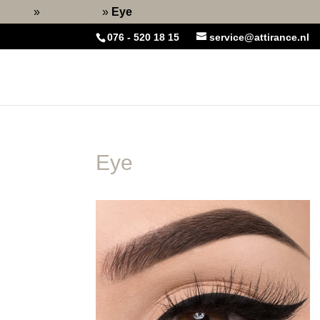
Home
»
Homepage
»
Eye
076 - 520 18 15
service@attirance.nl
Eye