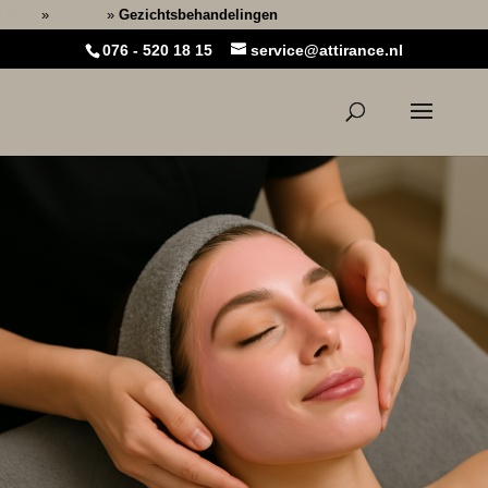
Home
»
Gezicht
»
Gezichtsbehandelingen
076 - 520 18 15
service@attirance.nl