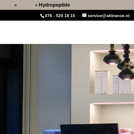
Home
»
Merken
»
Hydropeptide
076 - 520 18 15
service@attirance.nl