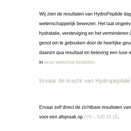
Wij zien de resultaten van HydroPeptide da
wetenschappelijk bewezen. Het laat ongeëve
hydratatie, versteviging en het verminderen 
genot om te gebruiken door de heerlijke ge
daarom qua resultaat en beleving een luxe 
in
onze webshop bestellen.
Ervaar de kracht van Hydropeptide
Ervaar zelf direct de zichtbare resultaten v
voor
een afspraak op
076 – 520 18 15
.