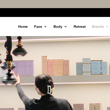
Home
Face
Body
Retreat
Brands