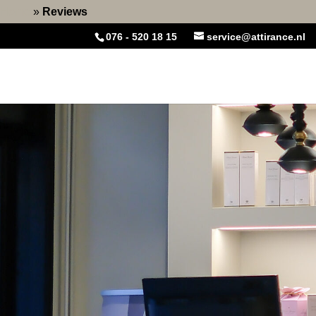
Home
»
Reviews
076 - 520 18 15
service@attirance.nl