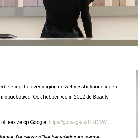
idverbetering, huidverjonging en wellnessbehandelingen
aam opgebouwd. Ook hebben we in 2012 de Beauty
 of lees ze op Google:
https://g.co/kgs/h2HBDBW
Attirance. De persoonlijke benadering en warme