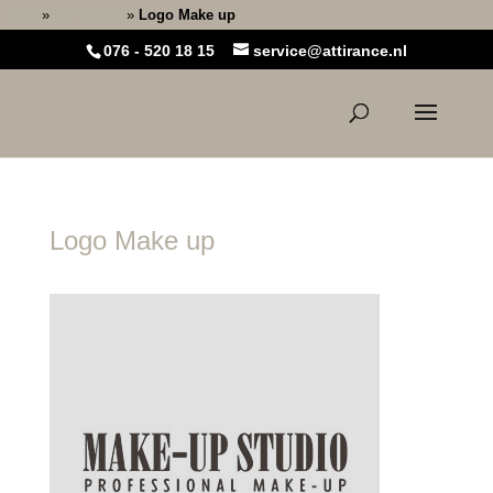
Home
»
Homepage
»
Logo Make up
076 - 520 18 15
service@attirance.nl
Logo Make up