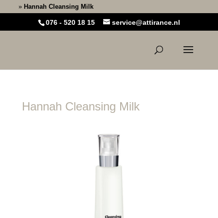
Home
»
Hannah Cleansing Milk
076 - 520 18 15
service@attirance.nl
Hannah Cleansing Milk