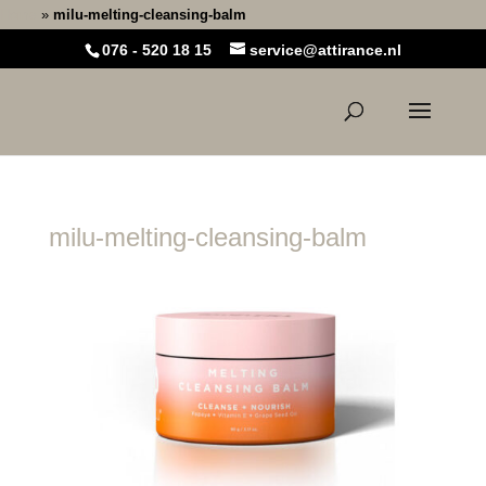
Home
»
milu-melting-cleansing-balm
076 - 520 18 15
service@attirance.nl
milu-melting-cleansing-balm