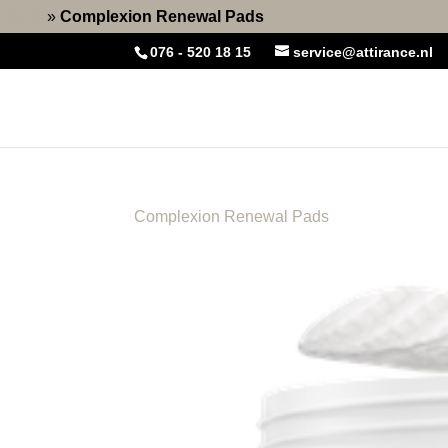
Home
»
Complexion Renewal Pads
076 - 520 18 15
service@attirance.nl
Complexion Renewal Pads