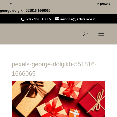
Home
»
De feestdagen staan voor de deur: tijd voor verwennerij
»
pexels-
george-dolgikh-551816-1666065
076 - 520 18 15
service@attirance.nl
pexels-george-dolgikh-551816-
1666065