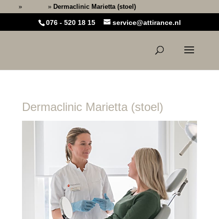
Home
»
Gezicht
»
Dermaclinic Marietta (stoel)
076 - 520 18 15
service@attirance.nl
Dermaclinic Marietta (stoel)