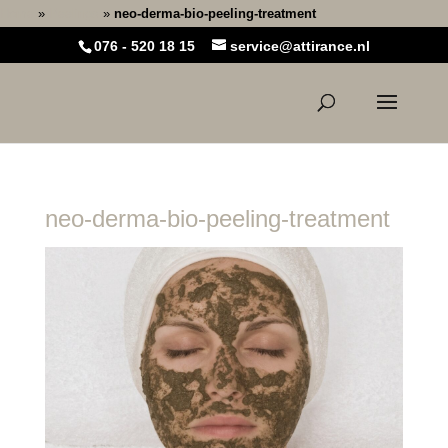
Home
»
Peelings
»
neo-derma-bio-peeling-treatment
076 - 520 18 15
service@attirance.nl
neo-derma-bio-peeling-treatment