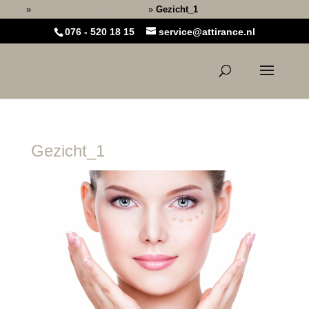
Home
»
Mesotherapie/Microneedling
»
Gezicht_1
076 - 520 18 15
service@attirance.nl
Gezicht_1