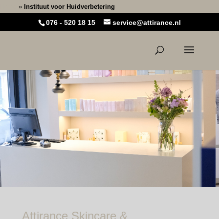
Home
»
Instituut voor Huidverbetering
076 - 520 18 15
service@attirance.nl
Attirance Skincare &