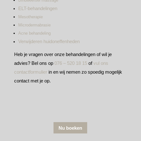
Bindweefsel massage
ELT-behandelingen
Mesotherapie
Microdermabrasie
Acne behandeling
Verwijderen huidoneffenheden
Heb je vragen over onze behandelingen of wil je
advies? Bel ons op
076 – 520 18 15
of
vul ons
contactformulier
in en wij nemen zo spoedig mogelijk
contact met je op.
Nu boeken