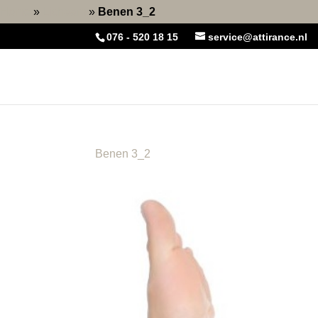
Home
»
Lichaam
»
Benen 3_2
076 - 520 18 15
service@attirance.nl
Benen 3_2