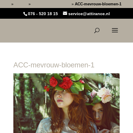
Home
»
Merken
»
Het merk Alissi Brontë
»
ACC-mevrouw-bloemen-1
076 - 520 18 15
service@attirance.nl
ACC-mevrouw-bloemen-1