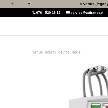
Home
»
Merken
»
Body Contouring & Cellulite
»
venus_legacy
076 - 520 18 15
service@attirance.nl
venus_legacy_device_large