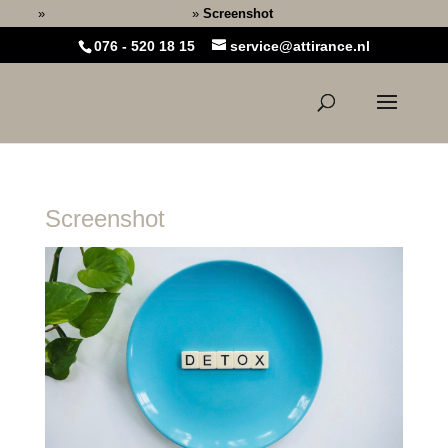
Home
»
Nieuw jaar, nieuw begin!
»
Screenshot
076 - 520 18 15
service@attirance.nl
Screenshot