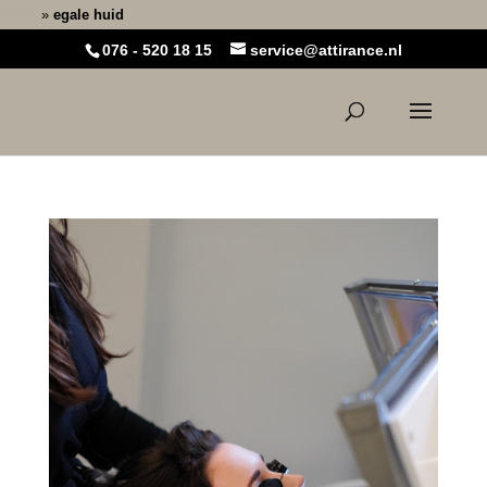
Home
»
egale huid
076 - 520 18 15
service@attirance.nl