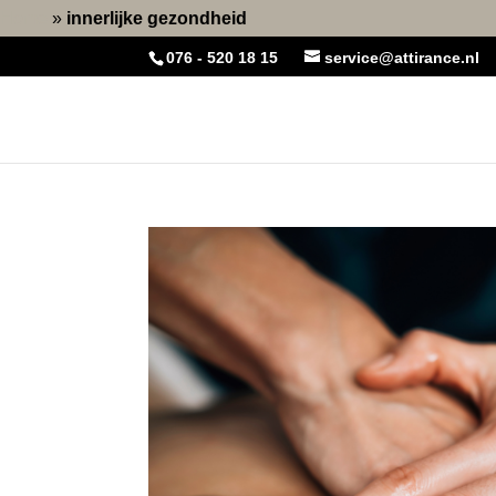
Home
»
innerlijke gezondheid
076 - 520 18 15
service@attirance.nl