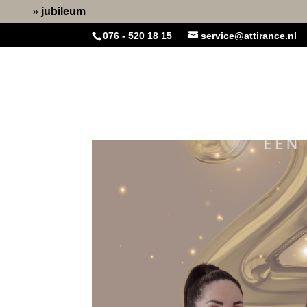
Home
»
jubileum
076 - 520 18 15
service@attirance.nl