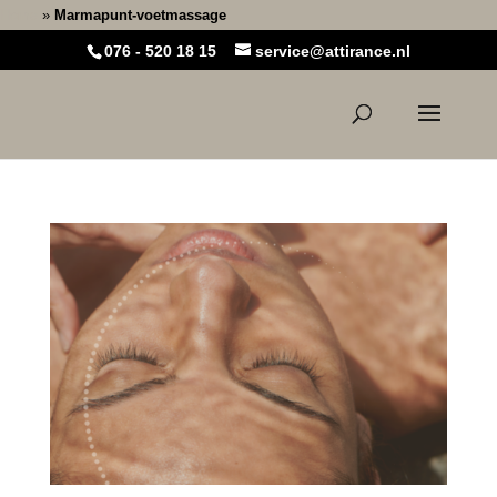
Home
»
Marmapunt-voetmassage
076 - 520 18 15
service@attirance.nl