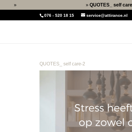
Home
»
De invloed van stress op je huid
»
QUOTES_ self care
076 - 520 18 15
service@attirance.nl
QUOTES_ self care-2