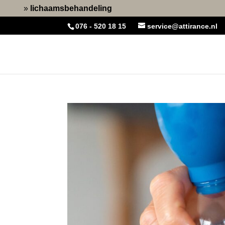
Home
»
lichaamsbehandeling
076 - 520 18 15
service@attirance.nl