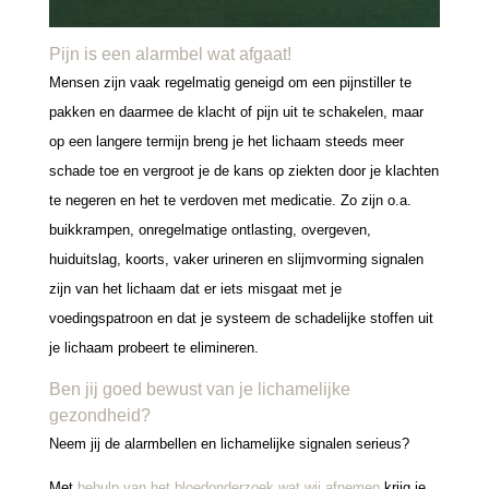
Pijn is een alarmbel wat afgaat!
Mensen zijn vaak regelmatig geneigd om een pijnstiller te
pakken en daarmee de klacht of pijn uit te schakelen, maar
op een langere termijn breng je het lichaam steeds meer
schade toe en vergroot je de kans op ziekten door je klachten
te negeren en het te verdoven met medicatie. Zo zijn o.a.
buikkrampen, onregelmatige ontlasting, overgeven,
huiduitslag, koorts, vaker urineren en slijmvorming signalen
zijn van het lichaam dat er iets misgaat met je
voedingspatroon en dat je systeem de schadelijke stoffen uit
je lichaam probeert te elimineren.
Ben jij goed bewust van je lichamelijke
gezondheid?
Neem jij de alarmbellen en lichamelijke signalen serieus?
Met
behulp van het bloedonderzoek wat wij afnemen
krijg je